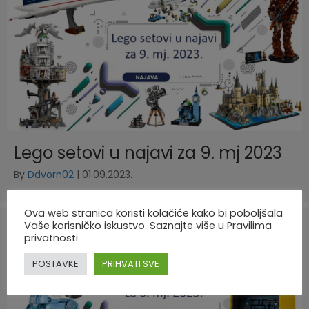
Lego setovi u najavi za 9. mj 2023
By
Ddvorn02
|
01.09.2023.
Ova web stranica koristi kolačiće kako bi poboljšala
Vaše korisničko iskustvo. Saznajte više u Pravilima
privatnosti
POSTAVKE
PRIHVATI SVE