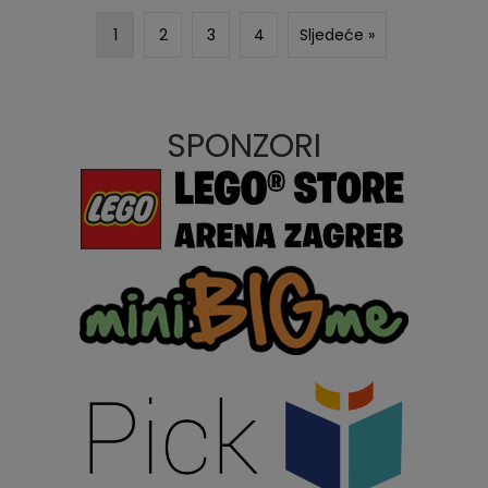
1
2
3
4
Sljedeće »
SPONZORI