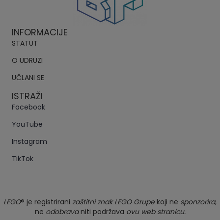
INFORMACIJE
STATUT
O UDRUZI
UČLANI SE
ISTRAŽI
Facebook
YouTube
Instagram
TikTok
LEGO
® je registrirani
zaštitni znak LEGO Grupe
koji ne
sponzorira
,
ne
odobrava
niti podržava
ovu web stranicu.