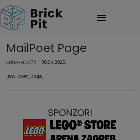
MailPoet Page
Od
MvorDa73
|
30.04.2025.
[mailpoet_page]
SPONZORI