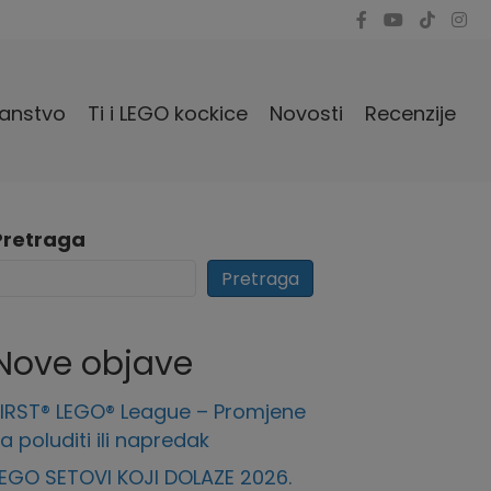
anstvo
Ti i LEGO kockice
Novosti
Recenzije
Pretraga
Pretraga
Nove objave
FIRST® LEGO® League – Promjene
a poluditi ili napredak
LEGO SETOVI KOJI DOLAZE 2026.