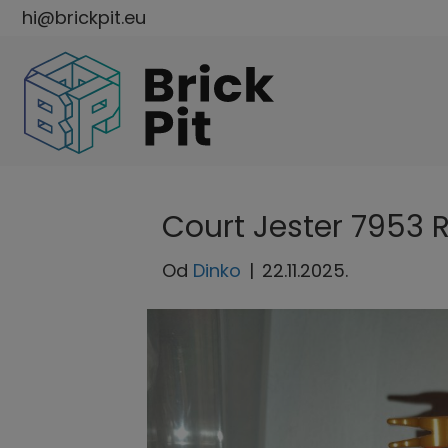
hi@brickpit.eu
Court Jester 7953 
Od
Dinko
|
22.11.2025.