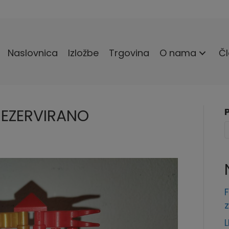
Naslovnica
Izložbe
Trgovina
O nama
Čl
REZERVIRANO
z