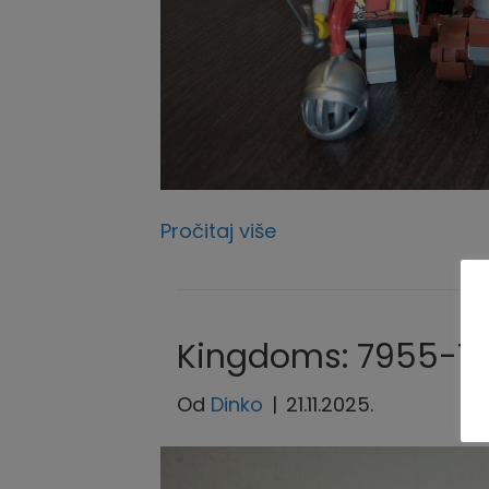
Pročitaj više
Kingdoms: 7955-1 
Od
Dinko
|
21.11.2025.