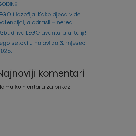
GODINE
EGO filozofija: Kako djeca vide
otencijal, a odrasli – nered
zbudljiva LEGO avantura u Italiji!
ego setovi u najavi za 3. mjesec
2025.
Najnoviji komentari
Nema komentara za prikaz.