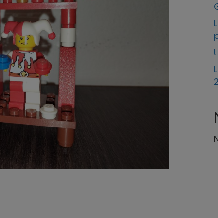
L
p
U
L