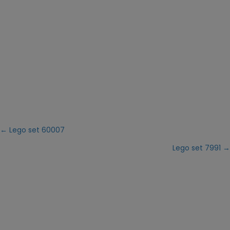
Posts
← Lego set 60007
Lego set 7991 →
navigation