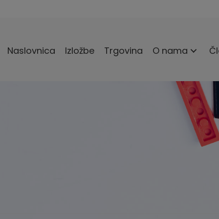
Naslovnica
Izložbe
Trgovina
O nama
Čl