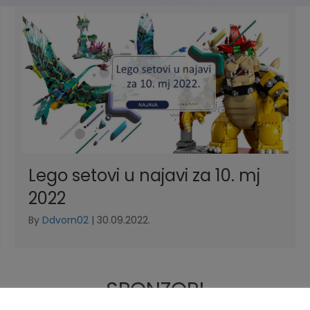
Lego setovi u najavi za 10. mj
2022
By
Ddvorn02
|
30.09.2022.
SPONZORI