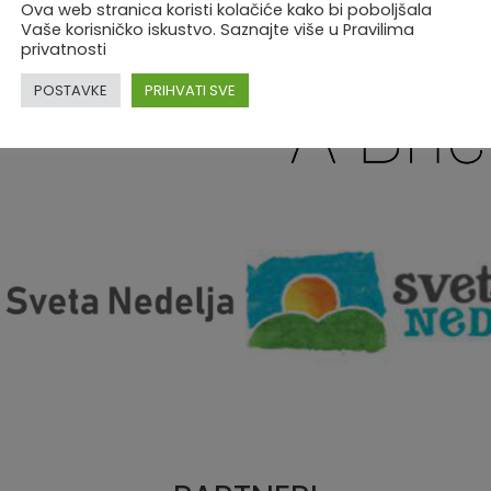
Ova web stranica koristi kolačiće kako bi poboljšala
Vaše korisničko iskustvo. Saznajte više u Pravilima
privatnosti
POSTAVKE
PRIHVATI SVE