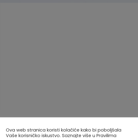
SPONZORI
Ova web stranica koristi kolačiće kako bi poboljšala
Vaše korisničko iskustvo. Saznajte više u Pravilima