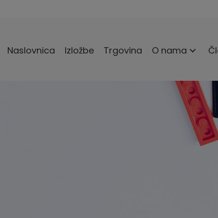
Naslovnica
Izložbe
Trgovina
O nama
Čl