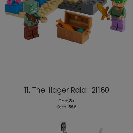
11. The Illager Raid- 21160
God:
8+
Kom:
562