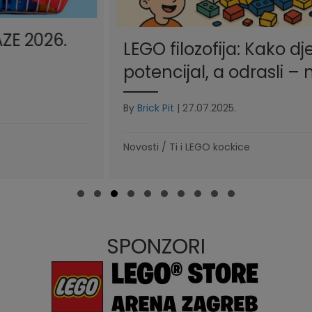
LEGO filozofija: Kako djeca vide
potencijal, a odrasli – nered
By
Brick Pit
|
27.07.2025.
Novosti
/
Ti i LEGO kockice
Slide group 1
Slide group 2
Slide group 3
Slide group 4
Slide group 5
Slide group 6
Slide group 7
Slide group 8
Slide group 9
Slide group 10
SPONZORI