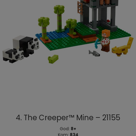
4. The Creeper™ Mine – 21155
God:
8+
Kom:
834