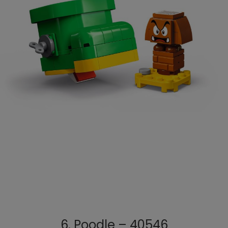
6. Poodle – 40546