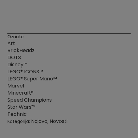
Oznake:
Art
BrickHeadz
DOTS
Disney™
LEGO® ICONS™
LEGO® Super Mario™
Marvel
Minecraft®
Speed Champions
Star Wars™
Technic
Najava
Novosti
Kategorija:
,