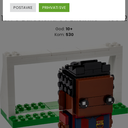
POSTAVKE
PRIHVATI SVE
10. FC Barcelona Go Brick Me – 40542
God:
10+
Kom:
530