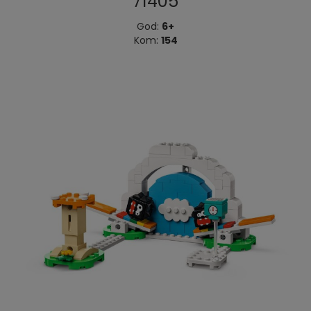
71405
God:
6+
Kom:
154