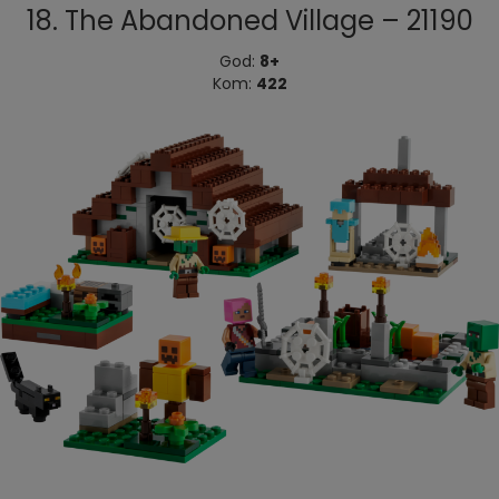
18. The Abandoned Village – 21190
God:
8+
Kom:
422