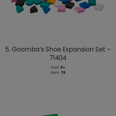
5. Goomba’s Shoe Expansion Set –
71404
God:
6+
Kom:
76