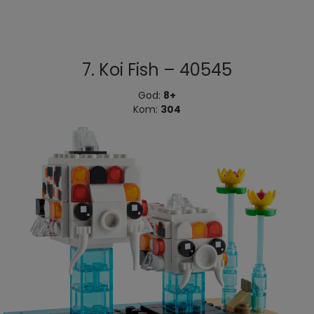
7. Koi Fish – 40545
God:
8+
Kom:
304