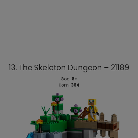
13. The Skeleton Dungeon – 21189
God:
8+
Kom:
364