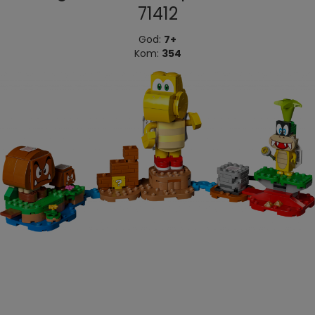
71412
God:
7+
Kom:
354