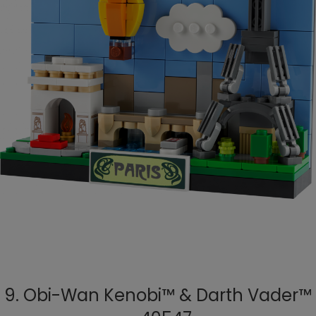
9. Obi-Wan Kenobi™ & Darth Vader™