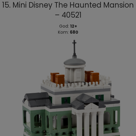
15. Mini Disney The Haunted Mansion
– 40521
God:
12+
Kom:
680