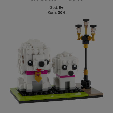
God:
8+
Kom:
304