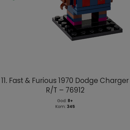
11. Fast & Furious 1970 Dodge Charger
R/T – 76912
God:
8+
Kom:
345