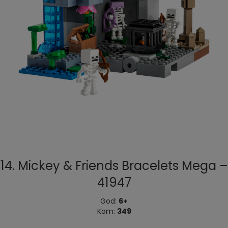
14. Mickey & Friends Bracelets Mega –
41947
God:
6+
Kom:
349