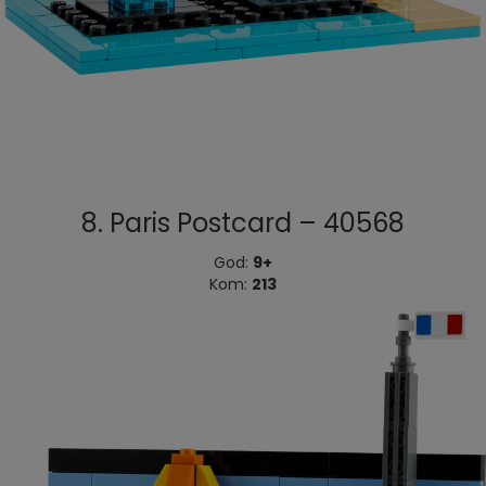
8. Paris Postcard – 40568
God:
9+
Kom:
213