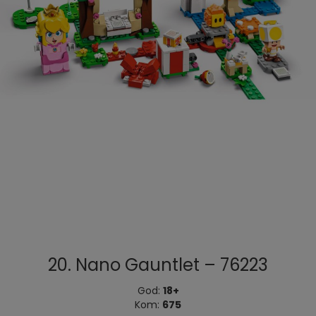
20. Nano Gauntlet – 76223
God:
18+
Kom:
675