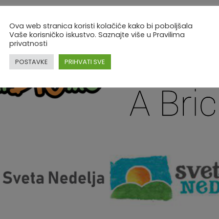
SPONZORI
Ova web stranica koristi kolačiće kako bi poboljšala
Vaše korisničko iskustvo. Saznajte više u Pravilima
privatnosti
POSTAVKE
PRIHVATI SVE