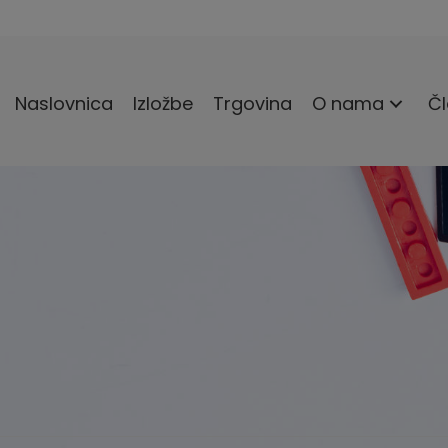
Naslovnica
Izložbe
Trgovina
O nama
Čl