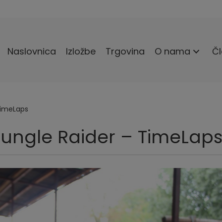
Naslovnica
Izložbe
Trgovina
O nama
Čl
TimeLaps
Jungle Raider – TimeLap