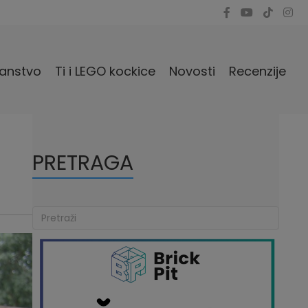
anstvo
Ti i LEGO kockice
Novosti
Recenzije
PRETRAGA
s